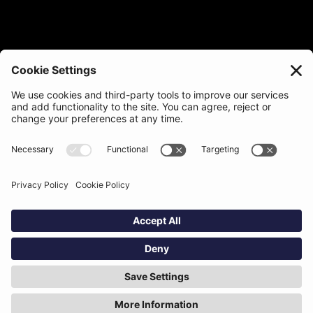
La nouvelle norme du luxe
INSCRIVEZ-VOUS À LA NEWSLETTER
S'abonner
Grace
Accueil
Notre solution
A propos
Notre équipe
Nous rejoindre
Podcast du luxe
Contact
contact@grace.io