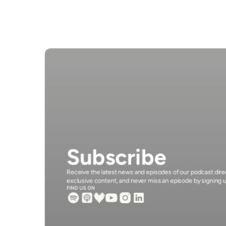
gestionnaire - Maison Doux Joailliers : Une 
saga familiale du luxe français
Subscribe
Receive the latest news and episodes of our podcast direct
exclusive content, and never miss an episode by signing 
FIND US ON 