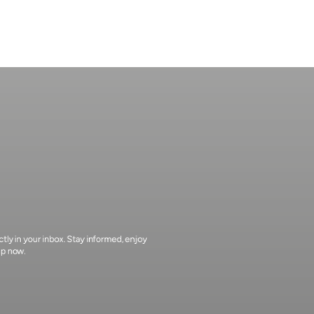
Boucheron - Comment transformer l’héritage 
en innovation ?
ly in your inbox. Stay informed, enjoy 
up now.